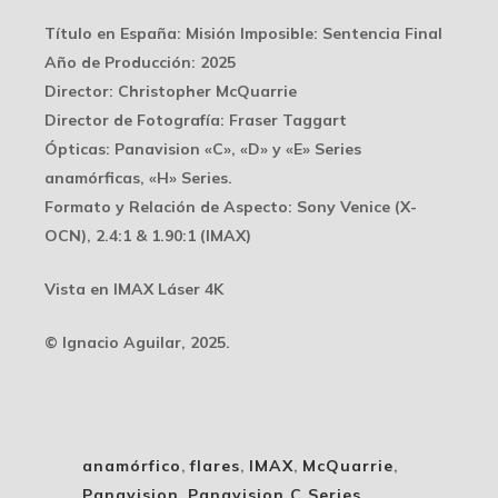
Título en España: Misión Imposible: Sentencia Final
Año de Producción: 2025
Director: Christopher McQuarrie
Director de Fotografía: Fraser Taggart
Ópticas: Panavision «C», «D» y «E» Series
anamórficas, «H» Series.
Formato y Relación de Aspecto: Sony Venice (X-
OCN), 2.4:1 & 1.90:1 (IMAX)
Vista en IMAX Láser 4K
© Ignacio Aguilar, 2025.
anamórfico
,
flares
,
IMAX
,
McQuarrie
,
Panavision
,
Panavision C Series
,