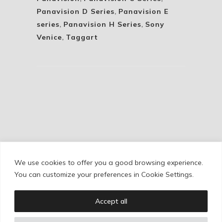
Panavision D Series
,
Panavision E
series
,
Panavision H Series
,
Sony
Venice
,
Taggart
We use cookies to offer you a good browsing experience.
Cookie Policy
/
Privacy Policy
/
Legal Warning
You can customize your preferences in Cookie Settings.
Accept all
Copyright © Ignacio Aguilar