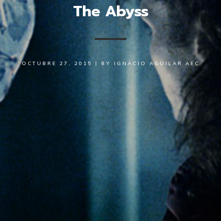
The Abyss
OCTUBRE 27, 2015
|
BY
IGNACIO AGUILAR AEC