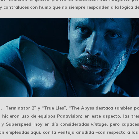
 y contraluces
con humo que no siempre responden a la lógica d
), “Terminator 2” y “True Lies”, “The Abyss destaca también p
icieron uso de equipos Panavision: en este aspecto, las tres
y
Superspeed
, hoy en día consideradas
vintage
, pero capaces
ueron empleadas aquí, con la ventaja añadida –con respecto a lo