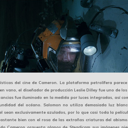
ísticas
del cine de Cameron. La plataforma petrolífera parece
 en vano, el diseñador de producción Leslie Dilley fue uno de los
stancias fue iluminado en la medida por luces integradas, así c
ofundidad del océano. Salomon no utiliza demasiada luz blanc
el sean exclusivamente azulados, por lo que casi toda la pelíc
astante bien con el rosa de las extrañas criaturas del abismo
ando Cameron orquesta planos de
Steadicam
sus imágenes pier