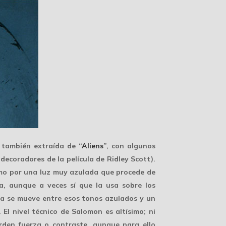
 también extraída de “
Aliens
”, con algunos
 decoradores de la película de Ridley Scott).
omo por una
luz muy azulada
que procede de
a, aunque a veces sí que la usa sobre los
ula se mueve entre esos tonos azulados y un
. El
nivel técnico
de Salomon es altísimo; ni
den fuerza o contraste, aunque para ello