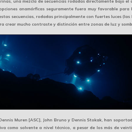
rinas, una mezcla de secuencias rodadas directamente bajo el 
 opciones anamórficas seguramente fuera
muy favorable
para l
tas secuencias, rodadas principalmente con fuertes luces (las 
ra crear
mucho contraste
y distinción entre zonas de luz y somb
 Dennis Muren [ASC], John Bruno y Dennis Stokak, han soportad
va como solvente a nivel técnico, a pesar de los más de veint