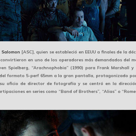
l Salomon
[ASC], quien se estableció en EEUU a finales de la d
convirtieron en uno de los operadores más demandados del mom
ven Spielberg
, “Arachnophobia” (1990) para
Frank Marshall
y 
 del formato
5-perf 65mm
a la gran pantalla, protagonizado po
 oficio de director de fotografía y
se centró en la direcció
partipaciones en series como “Band of Brothers”, “Alias” o “Ro