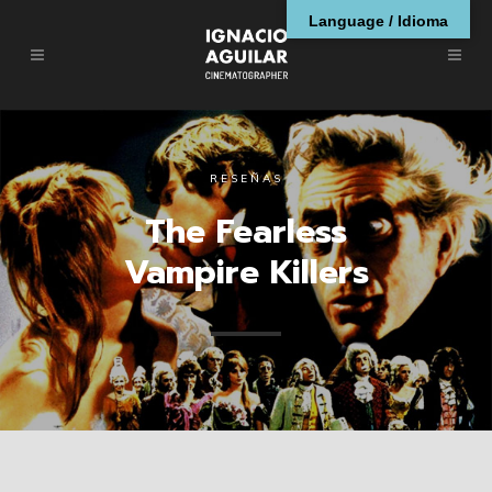
Language / Idioma
RESEÑAS
The Fearless
Vampire Killers