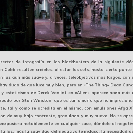
director de fotografía en los blockbusters de la siguiente d
n Cobb resulten creíbles, al estar los sets, hasta cierto pun
luz aún más suave y, a veces, teleobjetivos más largos, con el
 hay duda de que luce muy bien, pero en «The Thing» Dean Cunde
o y esteticismo de Derek Vanlint en «Alien» aparece nada más 
reado por Stan Winston, que es tan amorfo que no impresiona
nte, tal y como se acredita en el mismo, con emulsiones Afga X
ión de muy bajo contraste, granulada y muy suave. No se apre
eexpusiera notablemente en cualquier caso, dándole al negat
a luz, más la suavidad del negativo (e incluso, la necesidad de