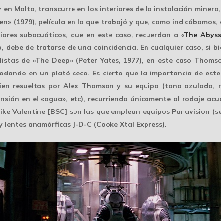
 en Malta, transcurre en los interiores de la instalación miner
n» (1979), película en la que trabajó y que, como indicábamos, e
ores subacuáticos, que en este caso, recuerdan a «
The Abyss
o, debe de tratarse de una coincidencia. En cualquier caso, si 
alistas de «The Deep» (Peter Yates, 1977), en este caso Thom
odando en un plató seco. Es cierto que la importancia de este
en resueltas por Alex Thomson y su equipo (tono azulado, ro
ensión en el «agua», etc), recurriendo únicamente al rodaje ac
ke Valentine [BSC] son las que emplean equipos Panavision (seri
 lentes anamórficas J-D-C (Cooke Xtal Express).