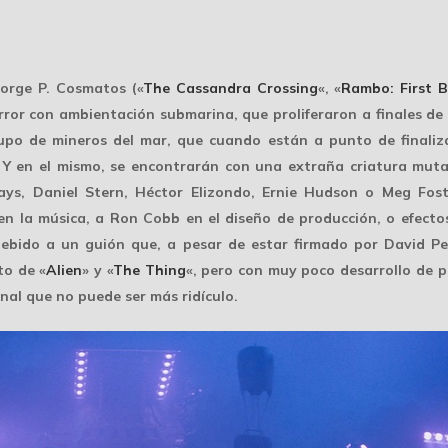
eorge P. Cosmatos («
The Cassandra Crossing
«, «
Rambo: First B
error con ambientación submarina, que proliferaron a finales de 
rupo de mineros del mar, que cuando están a punto de finaliz
. Y en el mismo, se encontrarán con una extraña criatura mutan
ays, Daniel Stern, Héctor Elizondo, Ernie Hudson o Meg Fost
en la música, a Ron Cobb en el diseño de producción, o efecto
ebido a un guión que, a pesar de estar firmado por David Pe
to de «
Alien
» y «
The Thing
«, pero con muy poco desarrollo de p
nal que no puede ser más ridículo.