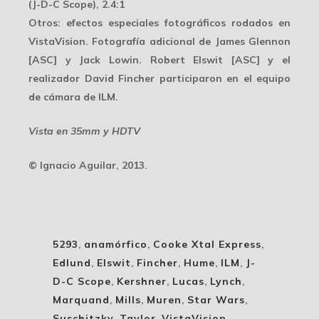
(J-D-C Scope), 2.4:1
Otros
: efectos especiales fotográficos rodados en
VistaVision. Fotografía adicional de James Glennon
[ASC] y Jack Lowin. Robert Elswit [ASC] y el
realizador David Fincher participaron en el equipo
de cámara de ILM.
Vista en 35mm y HDTV
© Ignacio Aguilar, 2013.
5293
,
anamórfico
,
Cooke Xtal Express
,
Edlund
,
Elswit
,
Fincher
,
Hume
,
ILM
,
J-
D-C Scope
,
Kershner
,
Lucas
,
Lynch
,
Marquand
,
Mills
,
Muren
,
Star Wars
,
Suschitzky
,
Taylor
,
VistaVision