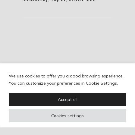
We use cookies to offer you a good browsing experience.
Cookie Policy
/
Privacy Policy
/
Legal Warning
You can customize your preferences in Cookie Settings.
Accept all
Copyright © Ignacio Aguilar
Cookies settings
Web development by
Bonzo Estudio