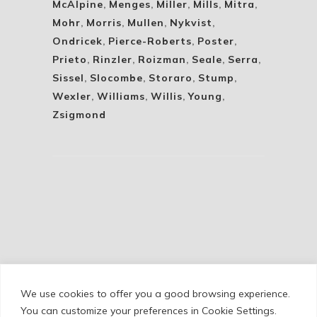
McAlpine
,
Menges
,
Miller
,
Mills
,
Mitra
,
Mohr
,
Morris
,
Mullen
,
Nykvist
,
Ondricek
,
Pierce-Roberts
,
Poster
,
Prieto
,
Rinzler
,
Roizman
,
Seale
,
Serra
,
Sissel
,
Slocombe
,
Storaro
,
Stump
,
Wexler
,
Williams
,
Willis
,
Young
,
Zsigmond
We use cookies to offer you a good browsing experience.
Cookie Policy
/
Privacy Policy
/
Legal Warning
You can customize your preferences in Cookie Settings.