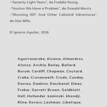
-“Seventy Light Years”, de Freddie Young.
-“Huston We Have a Problem”, de Oswald Morris.
-“Shooting 007: And Other Celluloid Adventures”,
de Alec Mills.
© Ignacio Aguilar, 2016.
Aguirresarobe
,
Alcaine
,
Almendros
,
Alonzo
,
Anchía
,
Bailey
,
Ballard
,
Burum
,
Cardiff
,
Chapman
,
Coutard
,
Crabe
,
Cronenweth
,
Crudo
,
Cundey
,
Daviau
,
Deakins
,
Deschanel
,
Elmes
,
Fraker
,
Garrett Brown
,
Goldblatt
,
Hall
,
Hollender
,
kaminski
,
khondji
,
Kline
,
Kovacs
,
Lachman
,
Libatique
,